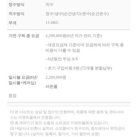
정수방식
직수
직수방식
정수/냉수(순간냉각)/온수(순간온수)
11.6KG
무게
가전 구독 총 요금
2,296,800원(6년 자가 관리 기준)
- 대표요금제 기준이며 요금제에 따라 구독 총
비용이 다를 수 있음
- 6년동안 무상 A/S
- 초기 구입비용 0원 (72개월 분할납부)
일시불 요금(6년/
2,286,000원
일시불+케어십)
사은품
증정
⑴ 본 사이트는 상담 및 접수만 진행하며, 제품에 대한 결제 및 관리서비
스는 이벤트몰에서 진행합니다.
⑵ 총 계약기간 동안 상품의 소유권은 이벤트몰에게 있습니다.
⑶ 14일이내 반환시 설치비, 소모품비가 청구되며, 중도해약시 위약금이
청구 됩니다. (설치비, 등록비, 철거비, 기타 할인비 포함)