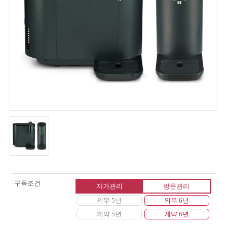
구독조건
자가관리
방문관리
의무 5년
의무 6년
계약 5년
계약 6년