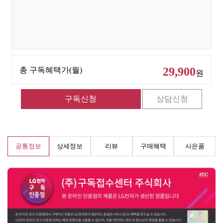
29,900
총 구독혜택가(월)
원
공통정보
상세정보
리뷰
구매혜택
사은품