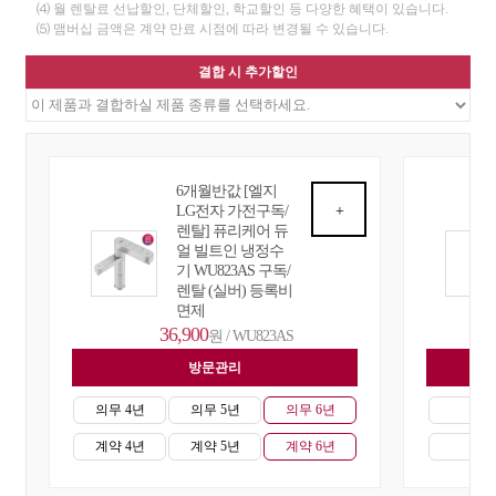
⑷ 월 렌탈료 선납할인, 단체할인, 학교할인 등 다양한 혜택이 있습니다.
⑸ 맴버십 금액은 계약 만료 시점에 따라 변경될 수 있습니다.
결합 시 추가할인
6개월반값 [엘지
LG전자 가전구독/
+
렌탈] 퓨리케어 듀
얼 빌트인 냉정수
기 WU823AS 구독/
렌탈 (실버) 등록비
면제
36,900
원 / WU823AS
방문관리
자
의무 4년
의무 5년
의무 6년
의무
계약 4년
계약 5년
계약 6년
계약