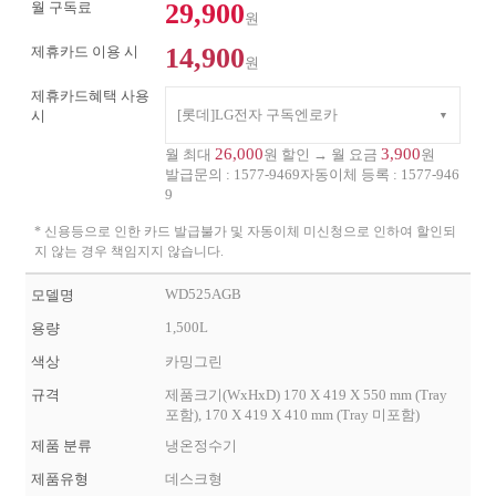
29,900
월 구독료
원
14,900
제휴카드 이용 시
원
제휴카드혜택 사용
[롯데]LG전자 구독엔로카
시
26,000
3,900
월 최대
원 할인 → 월 요금
원
발급문의 :
1577-9469
자동이체 등록 :
1577-946
9
* 신용등으로 인한 카드 발급불가 및 자동이체 미신청으로 인하여 할인되
지 않는 경우 책임지지 않습니다.
WD525AGB
모델명
1,500L
용량
색상
카밍그린
규격
제품크기(WxHxD) 170 X 419 X 550 mm (Tray
포함), 170 X 419 X 410 mm (Tray 미포함)
제품 분류
냉온정수기
제품유형
데스크형