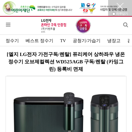
하루닫기
정수기
베스트 정수기
TV
공청기/가습기
냉장고
김
[엘지 LG전자 가전구독/렌탈] 퓨리케어 상하좌우 냉온
정수기 오브제컬렉션 WD525AGB 구독/렌탈 (카밍그
린) 등록비 면제