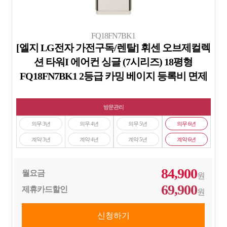
FQ18FN7BK1
[엘지 LG전자 가전구독/렌탈] 휘센 오브제컬렉
션 타워I 에어컨 싱글 (7시리즈) 18평형
FQ18FN7BK1 2등급 카밍 베이지 등록비 면제
방문관리
의무 3년
의무 4년
의무 5년
의무 6년
계약 3년
계약 4년
계약 5년
계약 6년
84,900
월요금
원
69,900
제휴카드할인
원