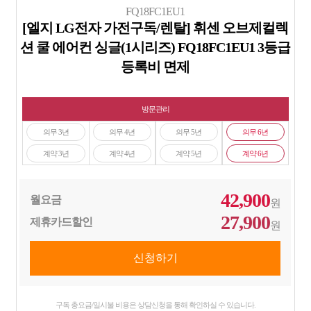
FQ18FC1EU1
[엘지 LG전자 가전구독/렌탈] 휘센 오브제컬렉
션 쿨 에어컨 싱글(1시리즈) FQ18FC1EU1 3등급
등록비 면제
방문관리
의무 3년
의무 4년
의무 5년
의무 6년
계약 3년
계약 4년
계약 5년
계약 6년
42,900
월요금
원
27,900
제휴카드할인
원
구독 총요금/일시불 비용은 상담신청을 통해 확인하실 수 있습니다.