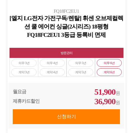
FQ18FC2EU1
[엘지 LG전자 가전구독/렌탈] 휘센 오브제컬렉
션 쿨 에어컨 싱글(2시리즈) 18평형
FQ18FC2EU1 3등급 등록비 면제
방문관리
의무 3년
의무 4년
의무 5년
의무 6년
계약 3년
계약 4년
계약 5년
계약 6년
51,900
월요금
원
36,900
제휴카드할인
원