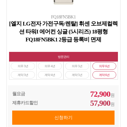
FQ18FN5BK1
[엘지 LG전자 가전구독/렌탈] 휘센 오브제컬렉
션 타워I 에어컨 싱글 (5시리즈) 18평형
FQ18FN5BK1 2등급 등록비 면제
방문관리
의무 3년
의무 4년
의무 5년
의무 6년
계약 3년
계약 4년
계약 5년
계약 6년
72,900
월요금
원
57,900
제휴카드할인
원