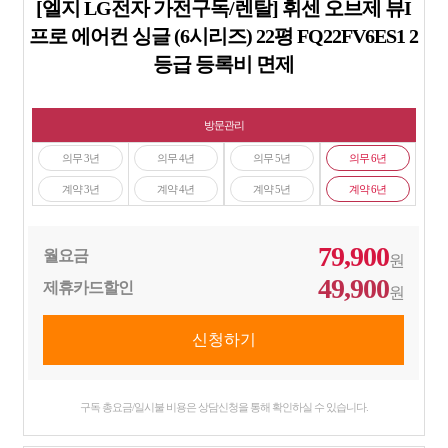
[엘지 LG전자 가전구독/렌탈] 휘센 오브제 뷰I
프로 에어컨 싱글 (6시리즈) 22평 FQ22FV6ES1 2
등급 등록비 면제
방문관리
의무 3년
의무 4년
의무 5년
의무 6년
계약 3년
계약 4년
계약 5년
계약 6년
79,900
월요금
원
49,900
제휴카드할인
원
구독 총요금/일시불 비용은 상담신청을 통해 확인하실 수 있습니다.