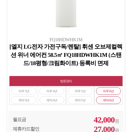
FQ18HDWHK1M
[엘지 LG전자 가전구독/렌탈] 휘센 오브제컬렉
션 위너 에어컨 58.5㎡ FQ18HDWHK1M (스탠
드/18평형/크림화이트) 등록비 면제
방문관리
의무 3년
의무 4년
의무 5년
의무 6년
계약 3년
계약 4년
계약 5년
계약 6년
42,000
월요금
원
27,000
제휴카드할인
원