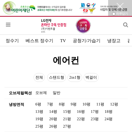
하루닫기
정수기
베스트 정수기
TV
공청기/가습기
냉장고
김
에어컨
전체
스탠드형
2in1형
벽걸이
오브제
일반
오브제컬렉션
6평
7평
8평
9평
10평
11평
12평
냉방면적
13평
14평
15평
16평
17평
18평
19평
20평
21평
22평
23평
24평
25평
26평
27평