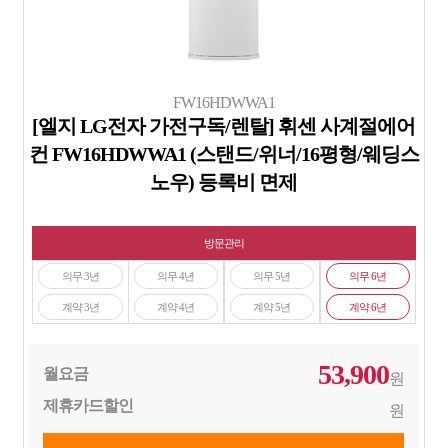
FW16HDWWA1
[엘지 LG전자 가전구독/렌탈] 휘센 사계절에어
컨 FW16HDWWA1 (스탠드/위너/16평형/웨딩스
노우) 등록비 면제
방문관리
의무 3년
의무 4년
의무 5년
의무 6년
계약 3년
계약 4년
계약 5년
계약 6년
53,900
월요금
원
제휴카드할인
원