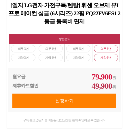
[엘지 LG전자 가전구독/렌탈] 휘센 오브제 뷰I
프로 에어컨 싱글 (6시리즈) 22평 FQ22FV6ES1 2
등급 등록비 면제
방문관리
의무 3년
의무 4년
의무 5년
의무 6년
계약 3년
계약 4년
계약 5년
계약 6년
79,900
월요금
원
49,900
제휴카드할인
원
구독 총요금/일시불 비용은 상담신청을 통해 확인하실 수 있습니다.