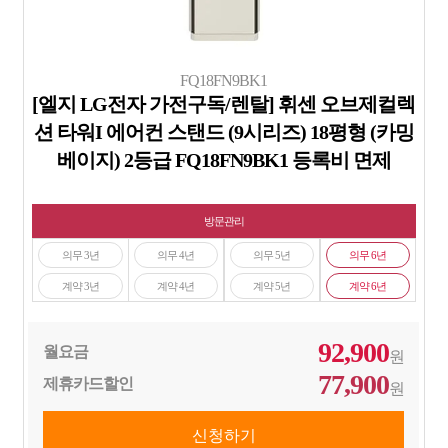
FQ18FN9BK1
[엘지 LG전자 가전구독/렌탈] 휘센 오브제컬렉
션 타워I 에어컨 스탠드 (9시리즈) 18평형 (카밍
베이지) 2등급 FQ18FN9BK1 등록비 면제
방문관리
의무 3년
의무 4년
의무 5년
의무 6년
계약 3년
계약 4년
계약 5년
계약 6년
92,900
월요금
원
77,900
제휴카드할인
원