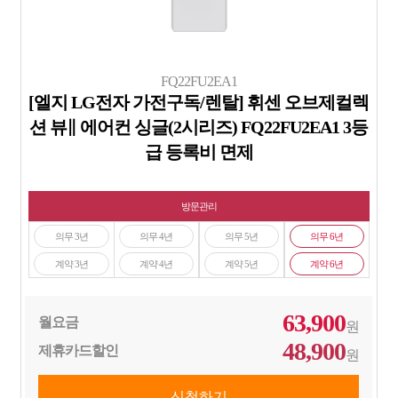
FQ22FU2EA1
[엘지 LG전자 가전구독/렌탈] 휘센 오브제컬렉
션 뷰∥ 에어컨 싱글(2시리즈) FQ22FU2EA1 3등
급 등록비 면제
방문관리
의무 3년
의무 4년
의무 5년
의무 6년
계약 3년
계약 4년
계약 5년
계약 6년
63,900
월요금
원
48,900
제휴카드할인
원