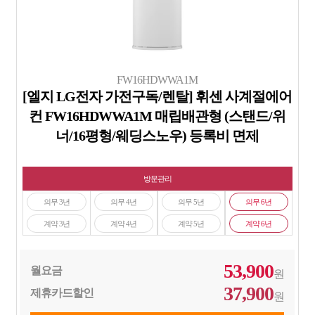
FW16HDWWA1M
[엘지 LG전자 가전구독/렌탈] 휘센 사계절에어
컨 FW16HDWWA1M 매립배관형 (스탠드/위
너/16평형/웨딩스노우) 등록비 면제
방문관리
의무 3년
의무 4년
의무 5년
의무 6년
계약 3년
계약 4년
계약 5년
계약 6년
53,900
월요금
원
37,900
제휴카드할인
원