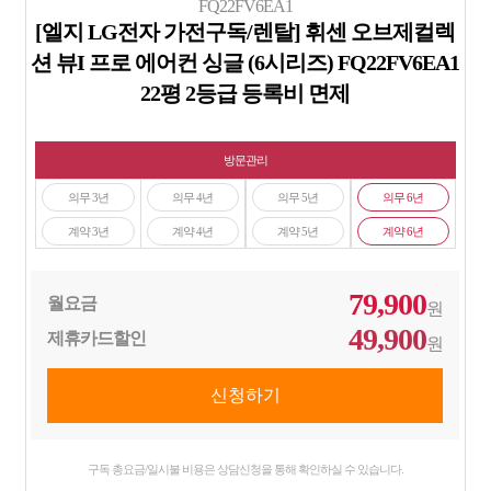
FQ22FV6EA1
[엘지 LG전자 가전구독/렌탈] 휘센 오브제컬렉
션 뷰I 프로 에어컨 싱글 (6시리즈) FQ22FV6EA1
22평 2등급 등록비 면제
방문관리
의무 3년
의무 4년
의무 5년
의무 6년
계약 3년
계약 4년
계약 5년
계약 6년
79,900
월요금
원
49,900
제휴카드할인
원
구독 총요금/일시불 비용은 상담신청을 통해 확인하실 수 있습니다.