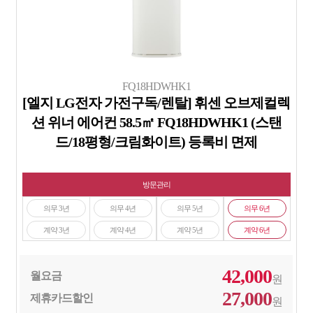
FQ18HDWHK1
[엘지 LG전자 가전구독/렌탈] 휘센 오브제컬렉
션 위너 에어컨 58.5㎡ FQ18HDWHK1 (스탠
드/18평형/크림화이트) 등록비 면제
방문관리
의무 3년
의무 4년
의무 5년
의무 6년
계약 3년
계약 4년
계약 5년
계약 6년
42,000
월요금
원
27,000
제휴카드할인
원