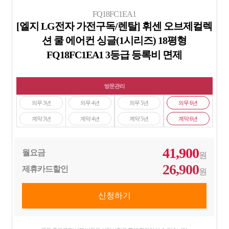
FQ18FC1EA1
[엘지 LG전자 가전구독/렌탈] 휘센 오브제컬렉
션 쿨 에어컨 싱글(1시리즈) 18평형
FQ18FC1EA1 3등급 등록비 면제
방문관리
의무 3년
의무 4년
의무 5년
의무 6년
계약 3년
계약 4년
계약 5년
계약 6년
41,900
월요금
원
26,900
제휴카드할인
원