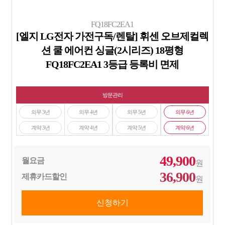
FQ18FC2EA1
[엘지 LG전자 가전구독/렌탈] 휘센 오브제컬렉
션 쿨 에어컨 싱글(2시리즈) 18평형
FQ18FC2EA1 3등급 등록비 면제
방문관리
의무 3년
의무 4년
의무 5년
의무 6년
계약 3년
계약 4년
계약 5년
계약 6년
49,900
월요금
원
36,900
제휴카드할인
원