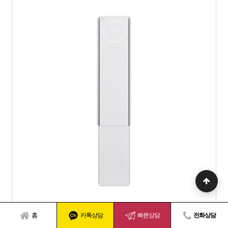
FQ22FV3EA1
홈
카톡상담
빠른상담
전화상담
[엘지 LG전자 가전구독/렌탈] 휘센 오브제컬렉