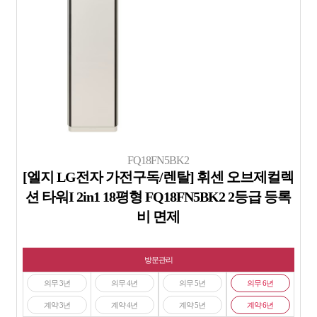
FQ18FN5BK2
[엘지 LG전자 가전구독/렌탈] 휘센 오브제컬렉
션 타워I 2in1 18평형 FQ18FN5BK2 2등급 등록
비 면제
방문관리
의무 3년
의무 4년
의무 5년
의무 6년
계약 3년
계약 4년
계약 5년
계약 6년