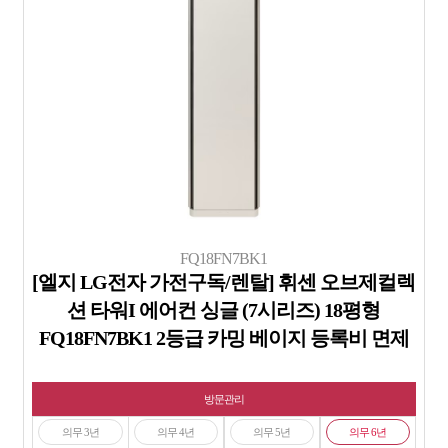
FQ18FN7BK1
[엘지 LG전자 가전구독/렌탈] 휘센 오브제컬렉
션 타워I 에어컨 싱글 (7시리즈) 18평형
FQ18FN7BK1 2등급 카밍 베이지 등록비 면제
방문관리
의무 3년
의무 4년
의무 5년
의무 6년