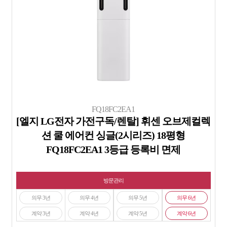
FQ18FC2EA1
[엘지 LG전자 가전구독/렌탈] 휘센 오브제컬렉
션 쿨 에어컨 싱글(2시리즈) 18평형
FQ18FC2EA1 3등급 등록비 면제
방문관리
의무 3년
의무 4년
의무 5년
의무 6년
계약 3년
계약 4년
계약 5년
계약 6년