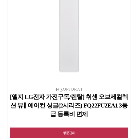
FQ22FU2EA1
[엘지 LG전자 가전구독/렌탈] 휘센 오브제컬렉
션 뷰∥ 에어컨 싱글(2시리즈) FQ22FU2EA1 3등
급 등록비 면제
방문관리