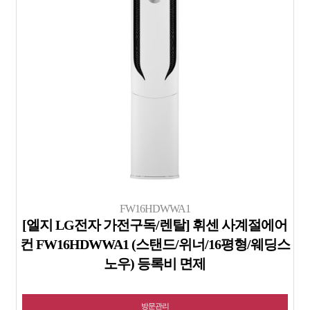
FW16HDWWA1
[엘지 LG전자 가전구독/렌탈] 휘센 사계절에어
컨 FW16HDWWA1 (스탠드/위너/16평형/웨딩스
노우) 등록비 면제
방문관리