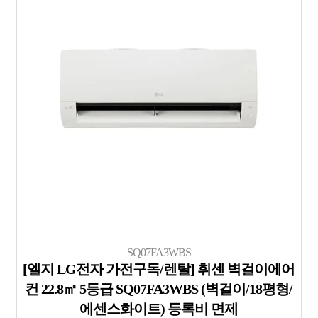
SQ07FA3WBS
[엘지 LG전자 가전구독/렌탈] 휘센 벽걸이에어
컨 22.8㎡ 5등급 SQ07FA3WBS (벽걸이/18평형/
에센스화이트) 등록비 면제