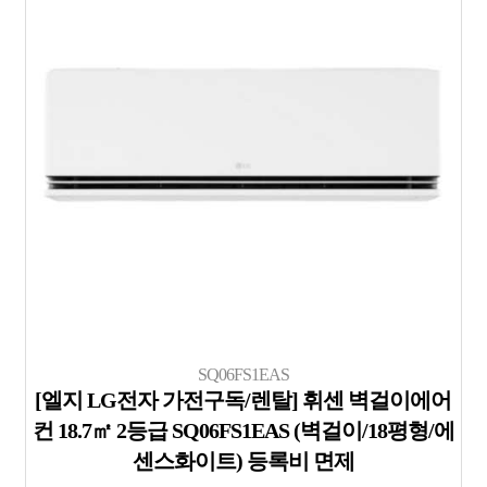
SQ06FS1EAS
[엘지 LG전자 가전구독/렌탈] 휘센 벽걸이에어
컨 18.7㎡ 2등급 SQ06FS1EAS (벽걸이/18평형/에
센스화이트) 등록비 면제