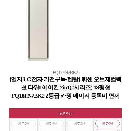
FQ18FN7BK2
[엘지 LG전자 가전구독/렌탈] 휘센 오브제컬렉
션 타워I 에어컨 2in1(7시리즈) 18평형
FQ18FN7BK2 2등급 카밍 베이지 등록비 면제
방문관리
의무 3년
의무 4년
의무 5년
의무 6년