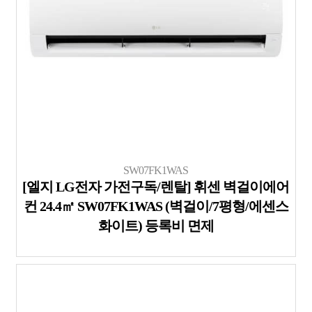
SW07FK1WAS
[엘지 LG전자 가전구독/렌탈] 휘센 벽걸이에어
컨 24.4㎡ SW07FK1WAS (벽걸이/7평형/에센스
화이트) 등록비 면제