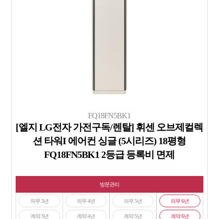
FQ18FN5BK1
[엘지 LG전자 가전구독/렌탈] 휘센 오브제컬렉
션 타워I 에어컨 싱글 (5시리즈) 18평형
FQ18FN5BK1 2등급 등록비 면제
방문관리
의무 3년
의무 4년
의무 5년
의무 6년
계약 3년
계약 4년
계약 5년
계약 6년