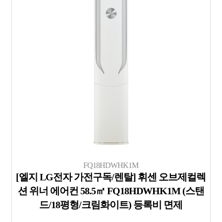
FQ18HDWHK1M
[엘지 LG전자 가전구독/렌탈] 휘센 오브제컬렉
션 위너 에어컨 58.5㎡ FQ18HDWHK1M (스탠
드/18평형/크림화이트) 등록비 면제