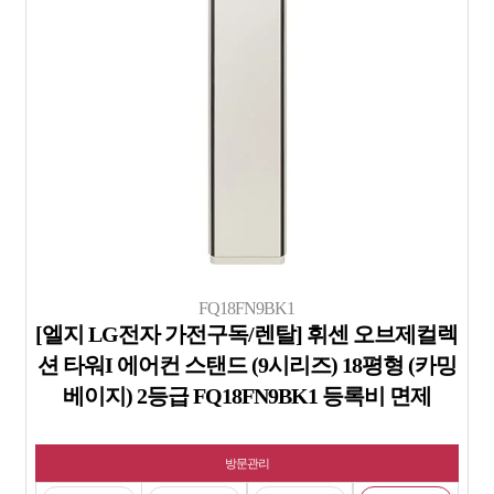
FQ18FN9BK1
[엘지 LG전자 가전구독/렌탈] 휘센 오브제컬렉
션 타워I 에어컨 스탠드 (9시리즈) 18평형 (카밍
베이지) 2등급 FQ18FN9BK1 등록비 면제
방문관리