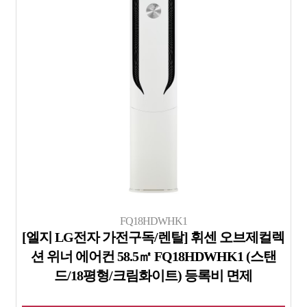
FQ18HDWHK1
[엘지 LG전자 가전구독/렌탈] 휘센 오브제컬렉
션 위너 에어컨 58.5㎡ FQ18HDWHK1 (스탠
드/18평형/크림화이트) 등록비 면제