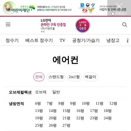
하루닫기
정수기
베스트 정수기
TV
공청기/가습기
냉장고
김
에어컨
전체
스탠드형
2in1형
벽걸이
오브제
일반
오브제컬렉션
6평
7평
8평
9평
10평
11평
12평
냉방면적
13평
14평
15평
16평
17평
18평
19평
20평
21평
22평
23평
24평
25평
26평
27평