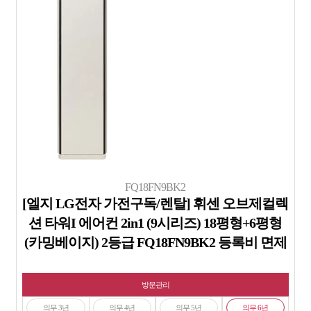
FQ18FN9BK2
[엘지 LG전자 가전구독/렌탈] 휘센 오브제컬렉
션 타워I 에어컨 2in1 (9시리즈) 18평형+6평형
(카밍베이지) 2등급 FQ18FN9BK2 등록비 면제
방문관리
의무 3년
의무 4년
의무 5년
의무 6년