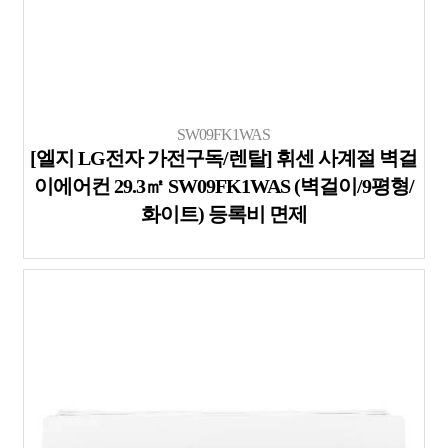
SW09FK1WAS
[엘지 LG전자 가전구독/렌탈] 휘센 사계절 벽걸
이에어컨 29.3㎡ SW09FK1WAS (벽걸이/9평형/
화이트) 등록비 면제