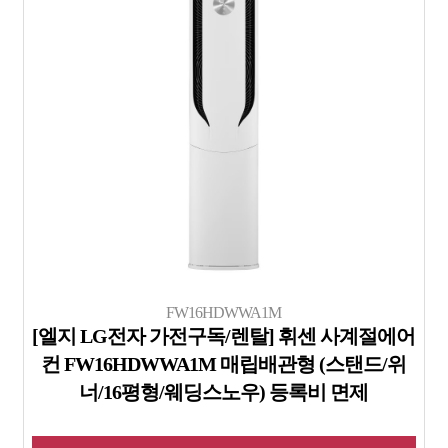
FW16HDWWA1M
[엘지 LG전자 가전구독/렌탈] 휘센 사계절에어
컨 FW16HDWWA1M 매립배관형 (스탠드/위
너/16평형/웨딩스노우) 등록비 면제