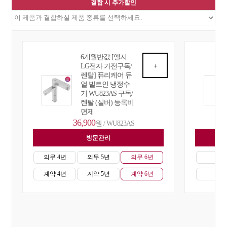
결합 시 추가할인
6개월반값 [엘지
LG전자 가전구독/
+
렌탈] 퓨리케어 듀
얼 빌트인 냉정수
기 WU823AS 구독/
렌탈 (실버) 등록비
면제
36,900
원 / WU823AS
방문관리
자
의무 4년
의무 5년
의무 6년
의무
계약 4년
계약 5년
계약 6년
계약