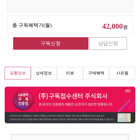
42,000
총 구독혜택가(월)
원
공통정보
상세정보
리뷰
구매혜택
사은품