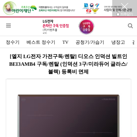
하루닫기
정수기
베스트 정수기
TV
공청기/가습기
냉장고
김
[엘지 LG전자 가전구독/렌탈] 디오스 인덕션 빌트인
BEI3AMB4 구독/렌탈 (인덕션 3구/미라듀어 글라스/
블랙) 등록비 면제