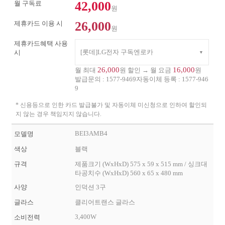
42,000
월 구독료
원
26,000
제휴카드 이용 시
원
제휴카드혜택 사용
[롯데]LG전자 구독엔로카
시
26,000
16,000
월 최대
원 할인 → 월 요금
원
발급문의 :
1577-9469
자동이체 등록 :
1577-946
9
* 신용등으로 인한 카드 발급불가 및 자동이체 미신청으로 인하여 할인되
지 않는 경우 책임지지 않습니다.
BEI3AMB4
모델명
색상
블랙
규격
제품크기 (WxHxD) 575 x 59 x 515 mm / 싱크대
타공치수 (WxHxD) 560 x 65 x 480 mm
사양
인덕션 3구
글라스
클리어트랜스 글라스
3,400W
소비전력