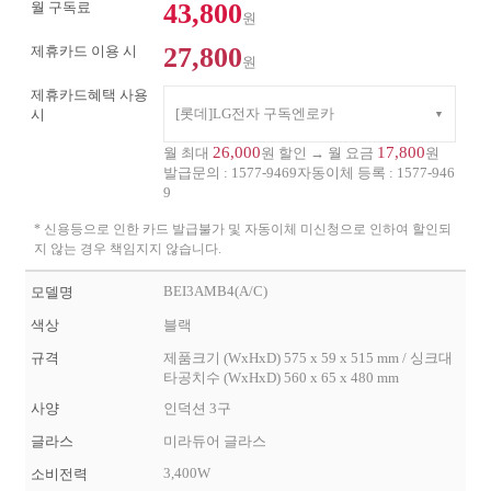
43,800
월 구독료
원
27,800
제휴카드 이용 시
원
제휴카드혜택 사용
[롯데]LG전자 구독엔로카
시
26,000
17,800
월 최대
원 할인 → 월 요금
원
발급문의 :
1577-9469
자동이체 등록 :
1577-946
9
* 신용등으로 인한 카드 발급불가 및 자동이체 미신청으로 인하여 할인되
지 않는 경우 책임지지 않습니다.
BEI3AMB4(A/C)
모델명
색상
블랙
규격
제품크기 (WxHxD) 575 x 59 x 515 mm / 싱크대
타공치수 (WxHxD) 560 x 65 x 480 mm
사양
인덕션 3구
글라스
미라듀어 글라스
3,400W
소비전력