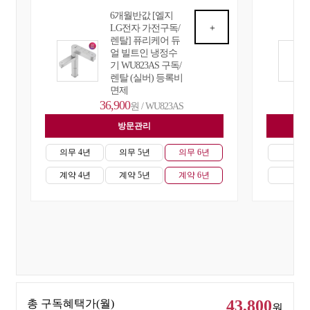
6개월반값 [엘지
LG전자 가전구독/
+
렌탈] 퓨리케어 듀
얼 빌트인 냉정수
기 WU823AS 구독/
렌탈 (실버) 등록비
면제
36,900
원 / WU823AS
방문관리
자
의무 4년
의무 5년
의무 6년
의무
계약 4년
계약 5년
계약 6년
계약
43,800
총 구독혜택가(월)
원