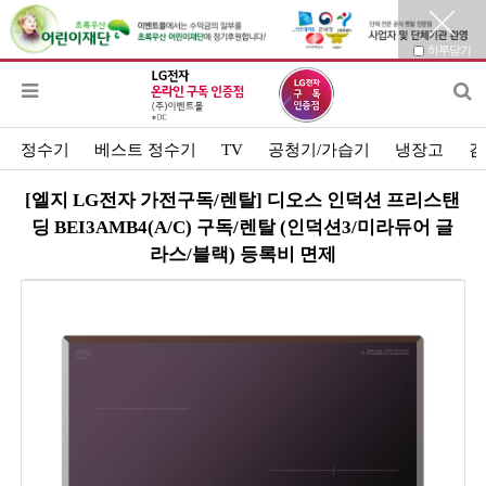
하루닫기
정수기
베스트 정수기
TV
공청기/가습기
냉장고
김
[엘지 LG전자 가전구독/렌탈] 디오스 인덕션 프리스탠
딩 BEI3AMB4(A/C) 구독/렌탈 (인덕션3/미라듀어 글
라스/블랙) 등록비 면제