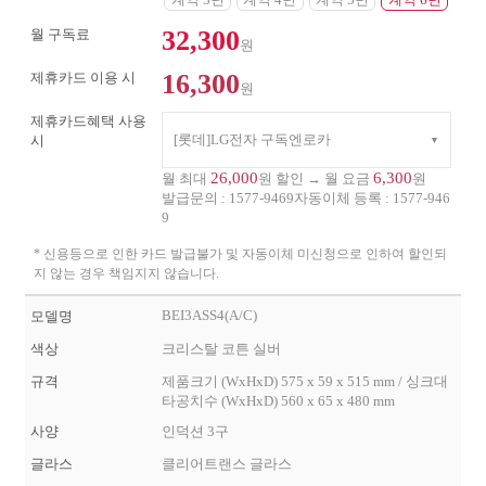
32,300
월 구독료
원
16,300
제휴카드 이용 시
원
제휴카드혜택 사용
[롯데]LG전자 구독엔로카
시
26,000
6,300
월 최대
원 할인 → 월 요금
원
발급문의 :
1577-9469
자동이체 등록 :
1577-946
9
* 신용등으로 인한 카드 발급불가 및 자동이체 미신청으로 인하여 할인되
지 않는 경우 책임지지 않습니다.
BEI3ASS4(A/C)
모델명
색상
크리스탈 코튼 실버
규격
제품크기 (WxHxD) 575 x 59 x 515 mm / 싱크대
타공치수 (WxHxD) 560 x 65 x 480 mm
사양
인덕션 3구
글라스
클리어트랜스 글라스