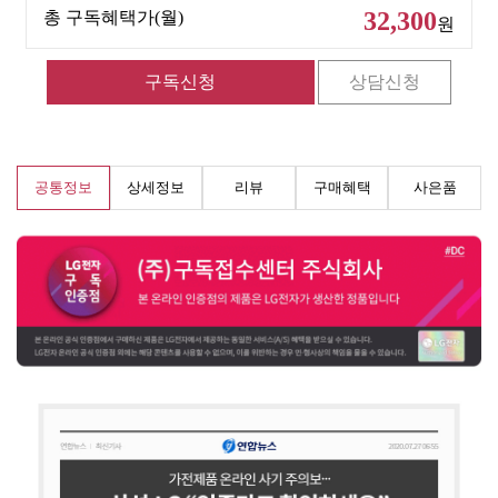
32,300
총 구독혜택가(월)
원
공통정보
상세정보
리뷰
구매혜택
사은품