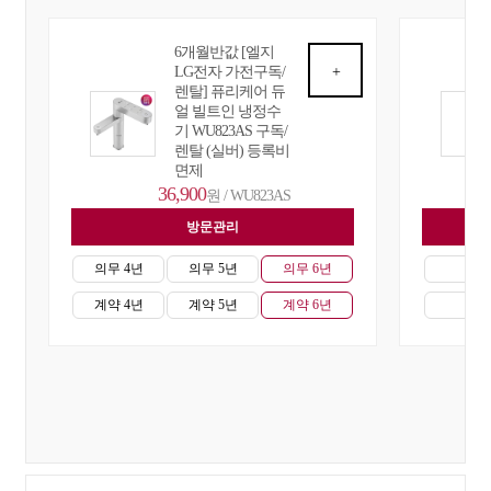
6개월반값 [엘지
LG전자 가전구독/
+
렌탈] 퓨리케어 듀
얼 빌트인 냉정수
기 WU823AS 구독/
렌탈 (실버) 등록비
면제
36,900
원 / WU823AS
방문관리
자
의무 4년
의무 5년
의무 6년
의무
계약 4년
계약 5년
계약 6년
계약