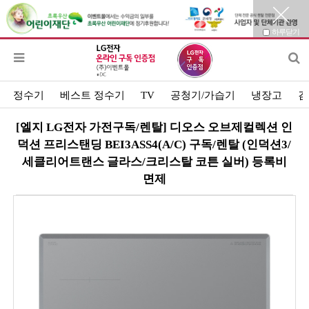
하루닫기
정수기
베스트 정수기
TV
공청기/가습기
냉장고
김
[엘지 LG전자 가전구독/렌탈] 디오스 오브제컬렉션 인
덕션 프리스탠딩 BEI3ASS4(A/C) 구독/렌탈 (인덕션3/
세클리어트랜스 글라스/크리스탈 코튼 실버) 등록비
면제